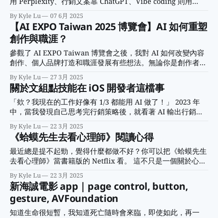
用 Perplexity、行銷文案靠 ChatGPT、Vibe coding 則用
Cursor 搭配 Claude。 雖然用得很順手，但有時總覺得自己只
By Kyle Lu
07 6月 2025
會無腦放魔法——知道怎麼用，卻不太懂原理。 這讓我想到
【AI EXPO Taiwan 2025 博覽會】AI 如何重塑
《葬送的芙莉蓮》裡的費倫。她雖然一開始只會反覆練習基礎
創作與職涯？
魔法，但正因為打好了紮實的基本功，到了關鍵時刻，反而能
發揮出比其他魔法使更強大的威力。我也相信，學習 AI 不能
參觀了 AI EXPO Taiwan 博覽會之後，我對 AI 如何改變內容
只停留在「會用」的層次，基礎觀念才是未來進階的關鍵。
創作、個人品牌打造和職涯發展有些想法。無論你是創作者、
所以，當我看到 2025 AWS Educate 證照陪跑計畫的宣傳，覺
行銷人還是對 AI 有興趣，這次分享也許能帶給你一點啟發。
By Kyle Lu
27 3月 2025
得這正是補足基礎、理解 AI 原理的好機會。線上直播課程教
我觀察到創作者為了隨時跟粉絲互動，製作 AI 分身；想打造
關於文組點技能在 iOS 開發者這檔事
觀念、工作坊學實作，還有半價考證照和精美禮物等超多誘
爆紅影片，用 AI 分析架構，模仿並超越。我們讓 AI 輔助加速
因，當然要把握，決定衝一波人生第一張 AWS 國際證照🚀 受
創作過程，善用 AI 增加網路影響力。但越來越多人都會用 AI
「欸？我現在的工作好像有 1/3 都能用 AI 做了！」 2023 年
惠於前輩們的分享，
的時候，我們的核心競爭力是什麼？ AI 內容創作與個人影響
中，當我發現自己思考完行銷策略後，就看著 AI 輸出行銷大
力 當多數人都在討論 AI 如何取代工作，也許可以把握「如何
綱和社群文案，內心莫名慌了一下。我開始認真思考：這樣下
By Kyle Lu
22 3月 2025
善用 AI 擴大個人影響力」的機會。 FansNetwork 創辦人 李
去，行銷人的未來在哪裡？ 當 AI 成為最強戰友，是危機還是
《蛤蟆先生去看心理師》閱讀心得
婷婷分享了有趣的 AI 分身應用。作為擁有超過 10
轉機？ 說真的，當我第一次用 AI 幫忙分析 Persona 時，我驚
呆了。它不只能根據目標市場和產品特點描繪出詳細的用戶形
最近總是提不起勁，覺得什麼都做不好？你可以把《蛤蟆先生
象，還能提供這個目標客群可能感興趣的行銷主題，根據這些
去看心理師》當書籍版的 Netflix 看。 這不只是一個關於心理
主題產出一整個月的貼文草稿，甚至貼心的加上 emoji 和熱門
諮商的故事，還巧妙地將心理學理論融入其中。作者的文筆生
By Kyle Lu
22 3月 2025
hashtag！ 不只是內容創作，連 OKR 目標拆解和數據分析，
動、富有童趣，看諮商過程就像在追劇一樣停不下來。 透過
新海誠電影 app｜page control, button,
AI 都能幫上大忙。以前要花一整天完成的工作，現在大概只
蛤蟆先生和心理師蒼鷺的十次諮商，你會見證療癒與改變的發
gesture, AVFoundation
需要 2-3 小時，我只需要專注在最後的微調和關鍵決策上。 未
生。書中探討了憂鬱、自卑、潛意識、自我批判等心理問題，
來的行銷部門，會不會變成一個人帶著一群 AI
並運用了溝通分析理論來協助蛤蟆面對內在的小孩和成人狀
知道生命很短暫，我知道死亡隨時會來臨，即使如此，再一