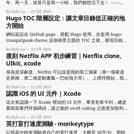
態。 誰是當事人？心理諮商的第一步 在《蛤蟆先生去看心理
年、再一天，就算只是再一小時，我們都想活下去！ ——
師》中，蒼鷺心理師提出一個重要問題：「誰才是我的當事
《鈴芽之旅》 每一幀畫面都可以當桌布，這是我對新海誠動
By Kyle Lu
22 3月 2025
人？」這是對諮商對象一個很好的提醒。 不管別人再怎麼苦
畫作品的印象。 從《秒速五公分》開始入坑新海誠宇宙，到
Hugo TOC 階層設定：讓文章目錄從正確的地
口婆心，如果自己沒有意識到需要找人聊聊/訴苦/諮商，那就
後來的《言葉之庭》，災難三部曲《你的名字》、《天氣之
跟對牛彈琴沒兩樣，牛只會覺得你很吵而已。 增加心理諮商
方開始
子》到今年上映的《鈴芽之旅》，一開始會被精緻畫面吸引，
效果的祕訣：信任加上合作 要讓諮商有效果，首要之務就是
再來會跟著故事劇情展開冒險，最後反覆回味新海誠想傳達的
網站架設在 GitHub page，搭配 Hugo 使用，在套用 hugo-
建立「信任」。這就像是相信我家巷口的滷肉飯一定好吃一
價值觀，作品既有娛樂性又富有寓意。 對他的稱呼也慢慢從
tranquilpeak-theme 這個佈景主題的 TOC 之後，發現目錄
樣，有了信任，才能開始「合作」關係。我很喜歡蒼鷺不斷邀
新海誠、新海導演，變成誠哥，是這個世代我最喜歡的動畫導
（TOC）怪怪的，它會空出一個莫名的階層，像是故意留位置
請蛤蟆「合作」找出原因，這種平等關係讓人感覺不是在「花
By Kyle Lu
22 3月 2025
演。為了表達支持、瞭解他的創作理念和一窺幕後秘辛，很少
給 H1 標題，但我的文章標題通常是從 H2 開始。 文章目錄不
錢聽課」，而是在共同探索。 這提醒了我，
復刻 Netflix APP 初步練習｜Netflix clone,
買電影周邊的我，還入手了電影海報相框組、官方美術設定集
知為何空一個階層 原本覺得有點傻眼，該不會要去改 layout
和捨不得拆封的藍光光碟。 趁這次練習，就來簡單介紹他的
UIkit, xcode
之類的文件？不過還好有先回頭查了一下佈景主題作者的說明
災難三部曲吧！ 學習目標 1. 運用 page control, button &
文件，發現原來 Hugo 預設目錄是從 H2 開始。如果沒有調整
身為資深劇迷，Netflix 可以說是我的第三個家（第一個家是
gesture 手勢滑動。 2. 用 AVFoundation 框架來播放音樂。
設定，直接套用這個 Hugo 主題的話，它會把 H1 也放進目錄
史萊姆，第二個是動畫瘋～巴哈我大哥）。 上禮拜開始，我
Demo 操作示範
裡。 原來是作者大大老早就提醒了，是我自己沒注意到😅 作
決定要給自己一個挑戰 — 試著刻出一個 Netflix App…其中的
By Kyle Lu
22 3月 2025
者早就開示預設從 H1 開始 所以，我就跑去Config.toml這個
3 頁！ 畢竟有多少機會能把自己喜歡的片單都排進全球熱門排
認識 iOS 的 UI 元件｜Xcode
設定檔的 [markup]
行呢🔥？ 其實一開始只是想藉這個機會，好好熟悉 Xcode 的
Interface Builder，學習用表格建立一個電子書 app，所以先
這次來認識一下 Xcode 裡頭的 UI 元件，畢竟初來乍到，總是
找了設計師前輩做的 UI。但後來想想，既然要做，乾脆就模
要跟前輩們拜個碼頭，讓之後的 swift coding 之路更加順利
仿此時此刻的 Netflix UI，雖然這樣更有挑戰性，但這樣日後
（是時候跟同學們一起團購綠色乖乖了？）。 目標 UI 元件前
By Kyle Lu
22 3月 2025
回顧時會更有趣！ 學習目標 1. 搭配 tab bar controller &
輩拜訪清單如下： Segmented Control，Slider，Switch，
英打盲打速度測驗 - monkeytype
navigation controller 2. 學習 table view controller with
Activity Indicator View，Progress View，Page Control，
static cells 3.
Date Picker，Visual Effect View with Blur，Color Well 說
記得高中時有測驗過自己的英打速度，大概是 30字/分，那時