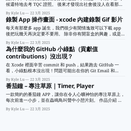
到 UI 前輩就不能不來推薦他最振奮人心的這首歌： {{<
候還特地去考 TQC 證照。 後來才發現出社會後沒人在看那
youtube jeqdYqsrsA0 >}} 哦這是 IU 晶醬🎤 總之，就用這帶
張，考了個寂寞。 只是既然都考了，只好調適心情，當作小
By Kyle Lu
22 3月 2025
來好心情的旋律展開 UI 研究吧！ 參考官方文件
小的里程碑和記錄，方便回顧自己每個階段的進步，也還 OK
錄製 App 操作畫面 - xcode 內建錄製 Gif 影片
啦～ 來看看經過這些年，有沒有更熟練了？ 英打線上測驗網
站介紹 我找到 monkeytype 來測驗，它的介面簡潔清爽 基本
每天有那麼多 app 誕生，我們很少有閒情逸致可以下載 app
操作很直覺，打開 punctuation、numbers，並且確認是在
後把玩幾天再決定要不要用。 除非你有開盲盒的興趣，或是
time 模式，時間設定為 60 秒，就可以開始了！ 1. 換文章：
把 app 當轉蛋在開箱。 更多時候我們會在下載 app 前做一件
By Kyle Lu
22 3月 2025
點擊左上角 logo 2. punctuation：標點符號 3. numbers：數
事 — 看 app 預覽畫面。 用圖片或影片預覽 app 基本款是看
為什麼我的 GitHub 小綠點（貢獻值
字 它提供一個 Zen 模式（專注模式）很特別，會是一片空白
圖片，會有 app 的操作介面、主打功能等等 用心一點的 app
contributions）沒出現？
畫面，
像 Kono 電子雜誌 還會提供影片，在短短 30 秒內精銳盡出，
省得下載後才發現我們不適合。（這裡有官方提供的 App 預
在 Xcode 裡面辛苦 commit 和 push，結果跑去 GitHub 一
覽規格） 雖然說下載只是不到 30 秒鐘的事情 但如果花個 3 秒
看，小綠點根本沒出現！問題可能出在你的 Git Email 和
鐘，就能少浪費 3 倍以上的時間 拿來追更多劇不是更好嗎？
GitHub Email 不一樣。 最近遇到一個讓我很頭痛的問題，就
By Kyle Lu
22 3月 2025
什麼？可以邊下載 app 邊追劇？
是我明明在 Xcode 裡面 commit 和 push 了，結果跑去
番茄鐘 – 專注草原｜Timer, Player
GitHub 看，那個讓人心情愉悅的小綠點（貢獻值
contributions）竟然沒出現！這就像是辛苦種了一畝田，結果
一款簡約的番茄鐘 APP，讓你在令人心曠神怡的專注草原上，
發現彎腰半天都沒插到秧，讓人傻眼。 摘要 經過一番調查和
每次前進一小步，並在蟲鳴鳥叫聲中小憩片刻。 作品介紹 一
查閱 GitHub 官方文件，終於發現問題出在哪，原來是我在本
款簡約的番茄鐘 APP，讓你在令人心曠神怡的專注草原上，每
By Kyle Lu
22 3月 2025
機 Git 的 Email 和 GitHub 的 Email 不一樣，所以
次前進一小步，並在蟲鳴鳥叫聲中小憩片刻。 學習目標 1. 倒
數計時：Timer 2. 進度條控制：progressBar 3. 音檔播放：
AVAudioPlayer 練習方向 1. 設計版面 UI 元素 2. 用 IBOutlet
設計 UI 介面 3. 加入程式碼 4. 測試與優化 練習步驟 Step 1: 建