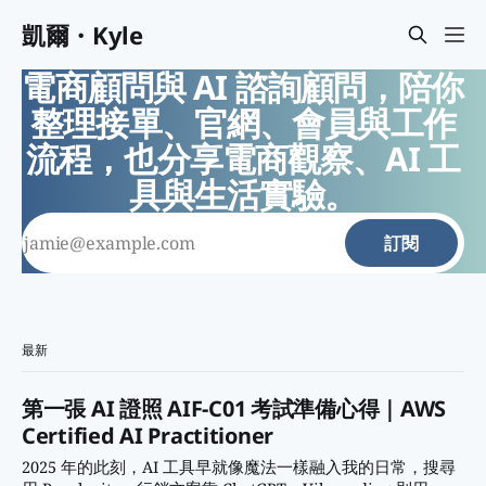
凱爾・Kyle
電商顧問與 AI 諮詢顧問，陪你
整理接單、官網、會員與工作
流程，也分享電商觀察、AI 工
具與生活實驗。
訂閱
最新
第一張 AI 證照 AIF-C01 考試準備心得｜AWS
Certified AI Practitioner
2025 年的此刻，AI 工具早就像魔法一樣融入我的日常，搜尋